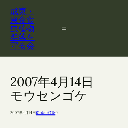
内
成東・
容
を
東金食
ス
虫植物
キ
群落を
ッ
守る会
プ
2007年4月14日
モウセンゴケ
2007年4月14日
01 食虫植物
0