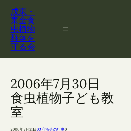
内
成東・
容
を
東金食
ス
虫植物
キ
群落を
ッ
守る会
プ
2006年7月30日
食虫植物子ども教
室
2006年7月31日
03 守る会の行事
0