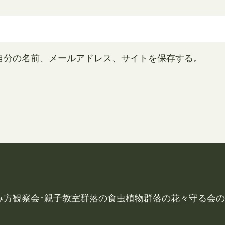
自分の名前、メールアドレス、サイトを保存する。
み方
観察会･親子教室
群落の食虫植物
群落の花々
守る会の