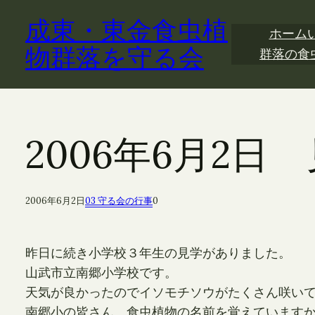
内
成東・東金食虫植
容
ホーム
を
物群落を守る会
群落の食
ス
キ
ッ
プ
2006年6月2
2006年6月2日
03 守る会の行事
0
昨日に続き小学校３年生の見学がありました。
山武市立南郷小学校です。
天気が良かったのでイソモチソウがたくさん咲い
南郷小の皆さん、食虫植物の名前を覚えています