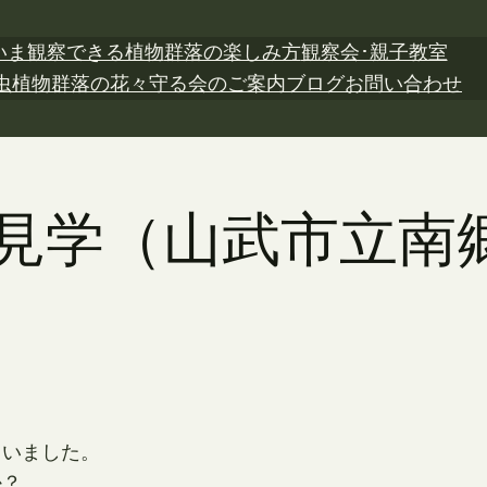
いま観察できる植物
群落の楽しみ方
観察会･親子教室
虫植物
群落の花々
守る会のご案内
ブログ
お問い合わせ
日 見学（山武市立
ていました。
か？