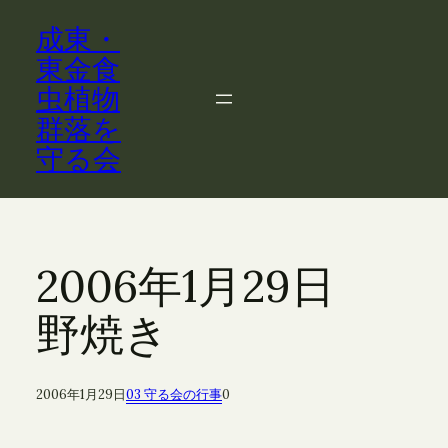
内
成東・
容
を
東金食
ス
虫植物
キ
群落を
ッ
守る会
プ
2006年1月29日
野焼き
2006年1月29日
03 守る会の行事
0