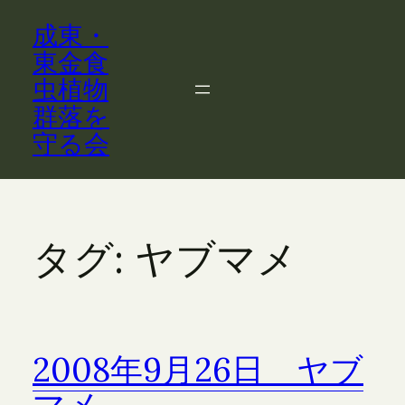
内
成東・
容
を
東金食
ス
虫植物
キ
群落を
ッ
守る会
プ
タグ:
ヤブマメ
2008年9月26日 ヤブ