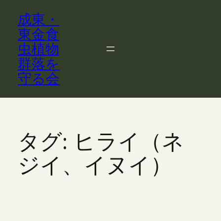
内
成東・
容
を
東金食
ス
虫植物
キ
群落を
ッ
守る会
プ
タグ:
ヒライ（ネ
ジイ、イヌイ）