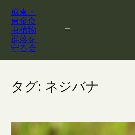
内
成東・
容
を
東金食
ス
虫植物
キ
群落を
ッ
守る会
プ
タグ:
ネジバナ