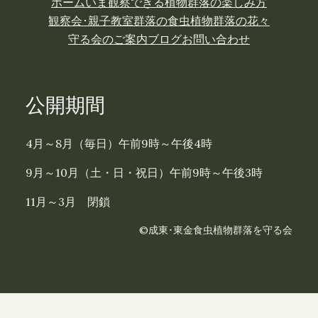
ホーム
いま観察できる植物
群落の楽しみ方
観察会･親子教室
群落の食虫植物
群落の花々
守る会のご案内
ブログ
お問い合わせ
公開期間
4月～8月（毎日）午前9時～午後4時
9月～10月（土・日・祝日）午前9時～午後3時
11月～3月 閉鎖
©成東･東金食虫植物群落を守る会