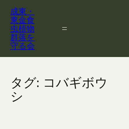
内
成東・
容
を
東金食
ス
虫植物
キ
群落を
ッ
守る会
プ
タグ:
コバギボウ
シ