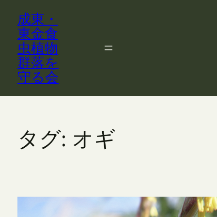
内
成東・
容
を
東金食
ス
虫植物
キ
群落を
ッ
守る会
プ
タグ:
オギ