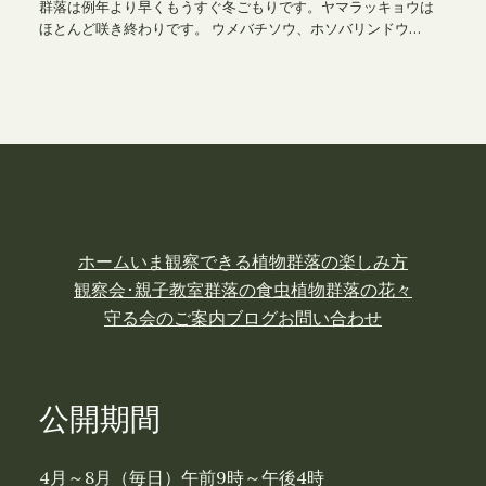
群落は例年より早くもうすぐ冬ごもりです。ヤマラッキョウは
ほとんど咲き終わりです。 ウメバチソウ、ホソバリンドウ…
ホーム
いま観察できる植物
群落の楽しみ方
観察会･親子教室
群落の食虫植物
群落の花々
守る会のご案内
ブログ
お問い合わせ
公開期間
4月～8月（毎日）午前9時～午後4時