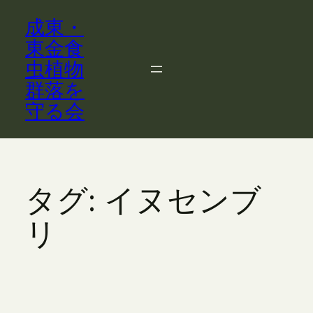
内
成東・
容
を
東金食
ス
虫植物
キ
群落を
ッ
守る会
プ
タグ:
イヌセンブ
リ