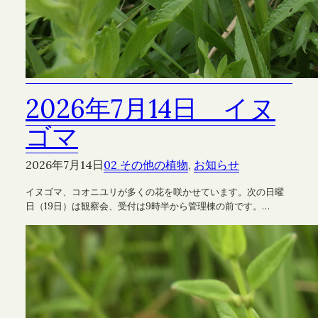
2026年7月14日 イヌ
ゴマ
2026年7月14日
02 その他の植物
, 
お知らせ
イヌゴマ、コオニユリが多くの花を咲かせています。次の日曜
日（19日）は観察会、受付は9時半から管理棟の前です。…