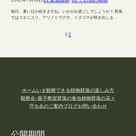
毎日、暑い日が続きますね。いかがお過ごしでしょうか？ 群落
ではコオニユリ、アリノトウグサ、イヌゴマが咲き出しま…
1
2
ホーム
いま観察できる植物
群落の楽しみ方
観察会･親子教室
群落の食虫植物
群落の花々
守る会のご案内
ブログ
お問い合わせ
公開期間