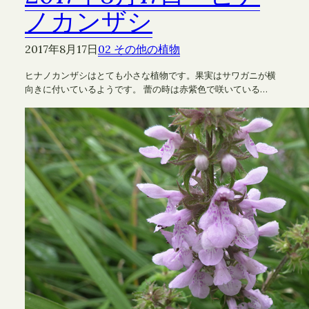
ノカンザシ
2017年8月17日
02 その他の植物
ヒナノカンザシはとても小さな植物です。果実はサワガニが横
向きに付いているようです。 蕾の時は赤紫色で咲いている…