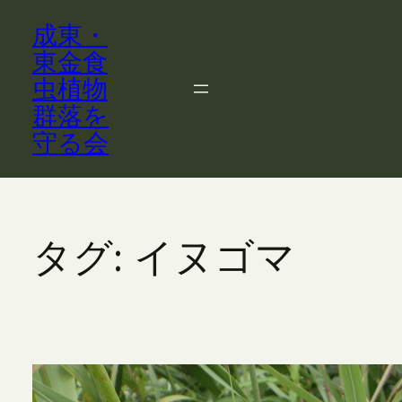
内
成東・
容
を
東金食
ス
虫植物
キ
群落を
ッ
守る会
プ
タグ:
イヌゴマ