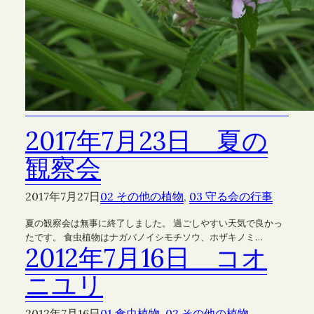
2017年7月23日 夏の
観察会
2017年7月27日
02 その他の植物
, 
03 守る会の行事
夏の観察会は無事に終了しました。 過ごしやすい天気で良かっ
たです。 食虫植物はナガバノイシモチソウ、ホザキノミ…
2012年7月16日 コオ
ニユリ
2012年7月16日
01 食虫植物
, 
02 その他の植物