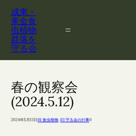
内
成東・
容
を
東金食
ス
虫植物
キ
群落を
ッ
守る会
プ
春の観察会
(2024.5.12)
2024年5月13日
01 食虫植物
, 
03 守る会の行事
0