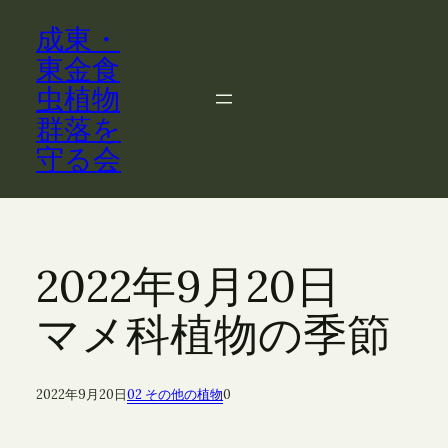
内
成東・
容
を
東金食
ス
虫植物
キ
群落を
ッ
守る会
プ
2022年9月20日
マメ科植物の季節
2022年9月20日
02 その他の植物
0