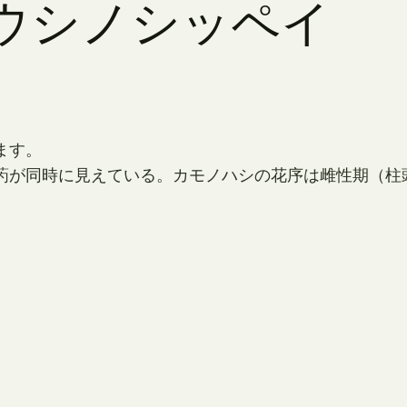
日 ウシノシッペイ
ます。
葯が同時に見えている。カモノハシの花序は雌性期（柱