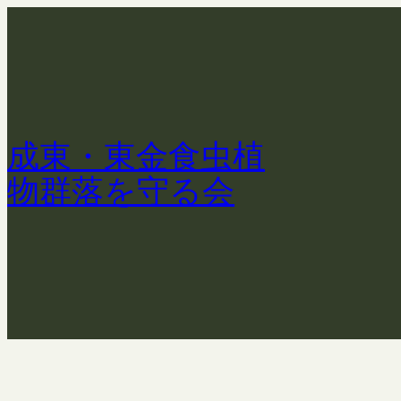
内
容
を
ス
キ
ッ
成東・東金食虫植
プ
物群落を守る会