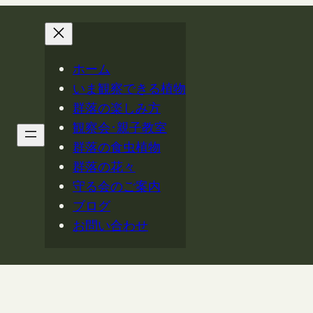
ホーム
いま観察できる植物
群落の楽しみ方
観察会･親子教室
群落の食虫植物
群落の花々
守る会のご案内
ブログ
お問い合わせ