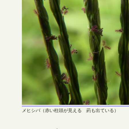
メヒシバ（赤い柱頭が見える 葯も出ている）