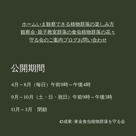
ホーム
いま観察できる植物
群落の楽しみ方
観察会･親子教室
群落の食虫植物
群落の花々
守る会のご案内
ブログ
お問い合わせ
公開期間
4月～8月（毎日）午前9時～午後4時
9月～10月（土・日・祝日）午前9時～午後3時
11月～3月 閉鎖
©成東･東金食虫植物群落を守る会