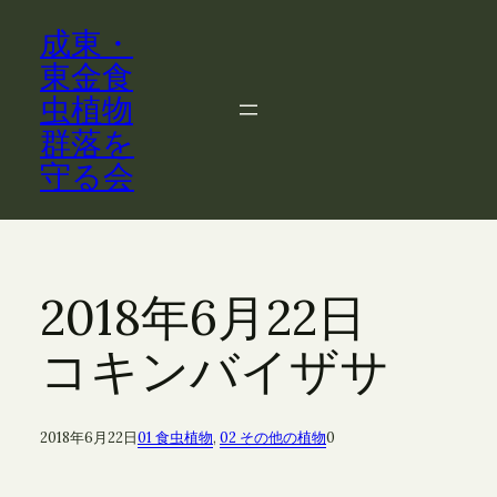
内
成東・
容
を
東金食
ス
虫植物
キ
群落を
ッ
守る会
プ
2018年6月22日
コキンバイザサ
2018年6月22日
01 食虫植物
, 
02 その他の植物
0