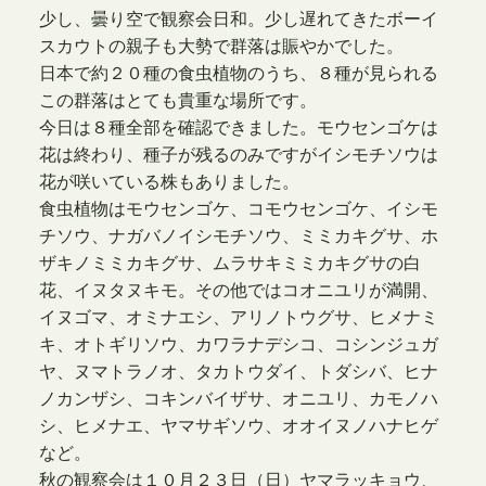
少し、曇り空で観察会日和。少し遅れてきたボーイ
スカウトの親子も大勢で群落は賑やかでした。
日本で約２０種の食虫植物のうち、８種が見られる
この群落はとても貴重な場所です。
今日は８種全部を確認できました。モウセンゴケは
花は終わり、種子が残るのみですがイシモチソウは
花が咲いている株もありました。
食虫植物はモウセンゴケ、コモウセンゴケ、イシモ
チソウ、ナガバノイシモチソウ、ミミカキグサ、ホ
ザキノミミカキグサ、ムラサキミミカキグサの白
花、イヌタヌキモ。その他ではコオニユリが満開、
イヌゴマ、オミナエシ、アリノトウグサ、ヒメナミ
キ、オトギリソウ、カワラナデシコ、コシンジュガ
ヤ、ヌマトラノオ、タカトウダイ、トダシバ、ヒナ
ノカンザシ、コキンバイザサ、オニユリ、カモノハ
シ、ヒメナエ、ヤマサギソウ、オオイヌノハナヒゲ
など。
秋の観察会は１０月２３日（日）ヤマラッキョウ、