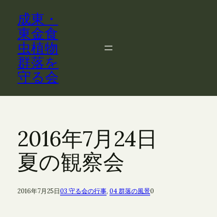
内
成東・
容
を
東金食
ス
虫植物
キ
群落を
ッ
守る会
プ
2016年7月24日
夏の観察会
2016年7月25日
03 守る会の行事
, 
04 群落の風景
0