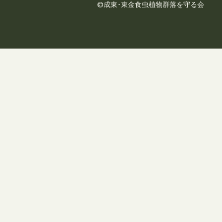
©成東･東金食虫植物群落を守る会