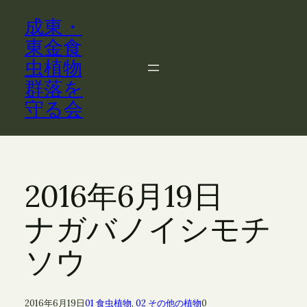
内
成東・
容
を
東金食
ス
虫植物
キ
群落を
ッ
守る会
プ
2016年6月19日
ナガバノイシモチ
ソウ
2016年6月19日
01 食虫植物
, 
02 その他の植物
0