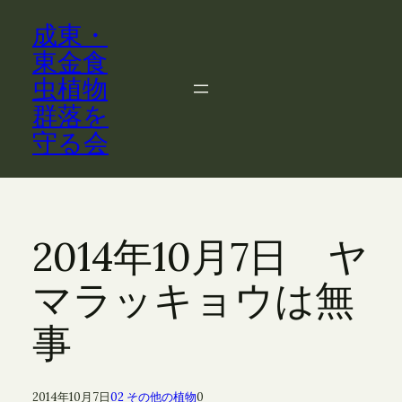
内
成東・
容
を
東金食
ス
虫植物
キ
群落を
ッ
守る会
プ
2014年10月7日 ヤ
マラッキョウは無
事
2014年10月7日
02 その他の植物
0