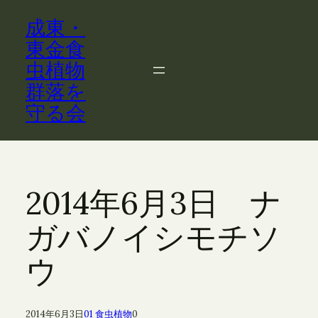
内
成東・
容
を
東金食
ス
虫植物
キ
群落を
ッ
守る会
プ
2014年6月3日 ナ
ガバノイシモチソ
ウ
2014年6月3日
01 食虫植物
0