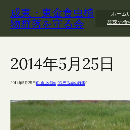
内
成東・東金食虫植
容
ホーム
を
物群落を守る会
群落の食
ス
キ
ッ
プ
2014年5月25
2014年5月25日
01 食虫植物
, 
03 守る会の行事
0