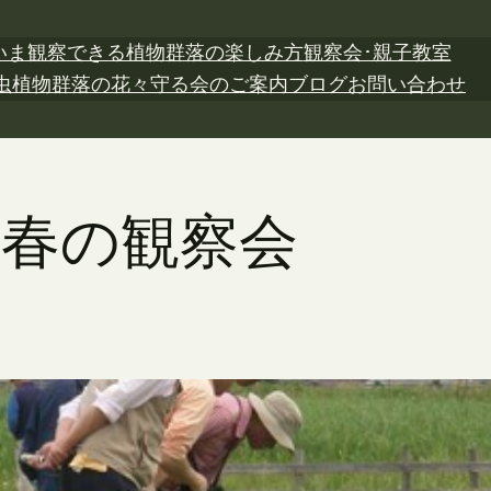
いま観察できる植物
群落の楽しみ方
観察会･親子教室
虫植物
群落の花々
守る会のご案内
ブログ
お問い合わせ
日 春の観察会