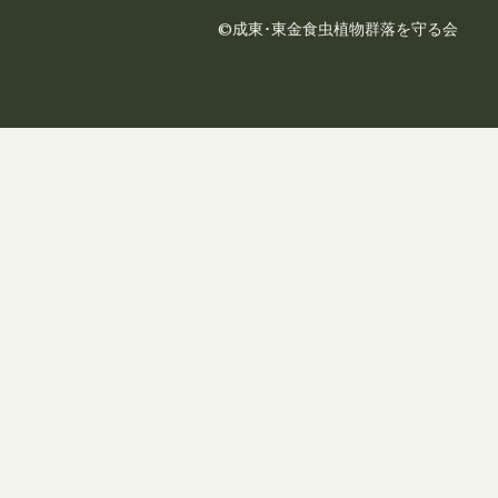
©成東･東金食虫植物群落を守る会