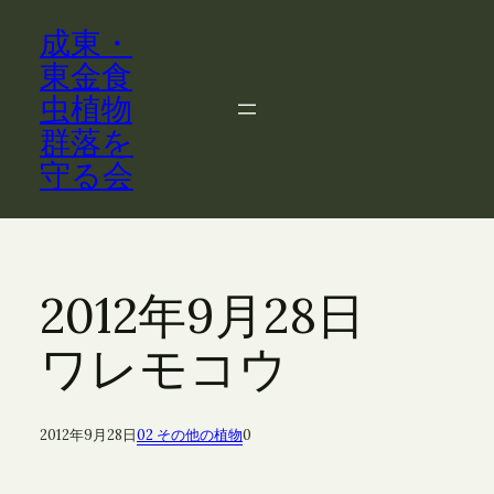
内
成東・
容
を
東金食
ス
虫植物
キ
群落を
ッ
守る会
プ
2012年9月28日
ワレモコウ
2012年9月28日
02 その他の植物
0