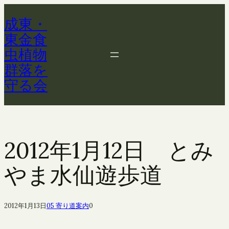
内
成東・
容
を
東金食
ス
虫植物
キ
群落を
ッ
守る会
プ
2012年1月12日 とみ
やま水仙遊歩道
2012年1月13日
05 寄り道案内
0