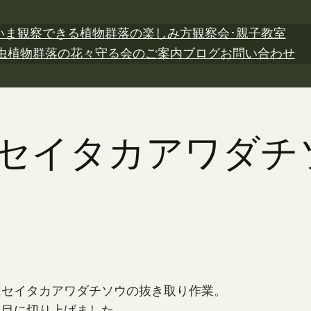
いま観察できる植物
群落の楽しみ方
観察会･親子教室
虫植物
群落の花々
守る会のご案内
ブログ
お問い合わせ
2日 セイタカアワダ
にセイタカアワダチソウの抜き取り作業。
早目に切り上げました。