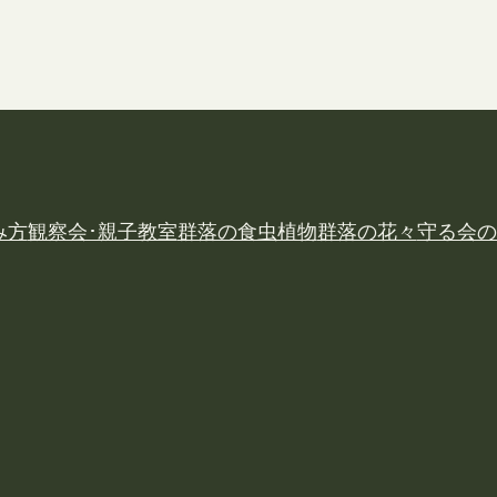
み方
観察会･親子教室
群落の食虫植物
群落の花々
守る会の