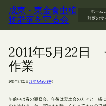
内
成東・東金食虫植
容
ホーム
を
物群落を守る会
群落の食
ス
キ
ッ
プ
2011年5月2
作業
2011年5月22日
03 守る会の行事
0
午前中は春の観察会、午後は愛土会の方々と一緒
少々疲れました。雲行きが怪しくなってきたので