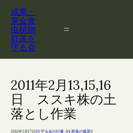
内
成東・
容
を
東金食
ス
虫植物
キ
群落を
ッ
守る会
プ
2011年2月13,15,16
日 ススキ株の土
落とし作業
2011年2月17日
03 守る会の行事
, 
04 群落の風景
0