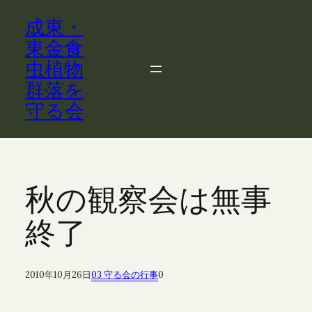
内
成東・
容
を
東金食
ス
虫植物
キ
群落を
ッ
守る会
プ
秋の観察会は無事
終了
2010年10月26日
03 守る会の行事
0