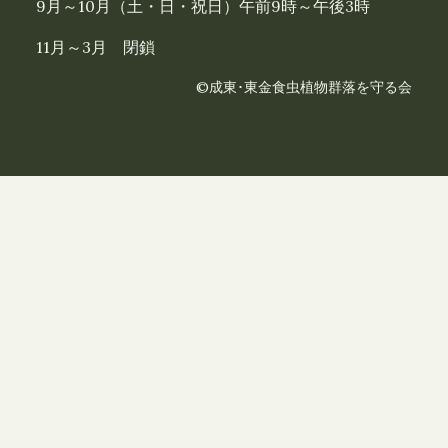
9月～10月（土・日・祝日）午前9時～午後3時
11月～3月 閉鎖
©成東･東金食虫植物群落を守る会