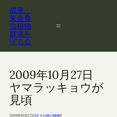
内
成東・
容
を
東金食
ス
虫植物
キ
群落を
ッ
守る会
プ
2009年10月27日
ヤマラッキョウが
見頃
2009年10月27日
02 その他の植物
0