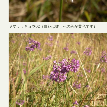
ヤマラッキョウ02（白花は雄しべの葯が黄色です）