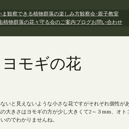
いま観察できる植物
群落の楽しみ方
観察会･親子教室
虫植物
群落の花々
守る会のご案内
ブログ
お問い合わせ
日 ヨモギの花
わないと見えないような小さな花ですがそれぞれ個性が
の大きさはヨモギの方が少し大きくて2～３mm、オトコ
ないのでわかりませんね。