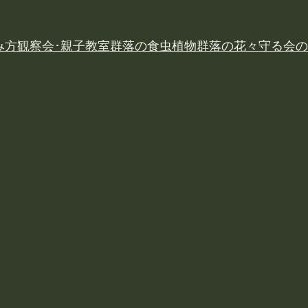
み方
観察会･親子教室
群落の食虫植物
群落の花々
守る会の