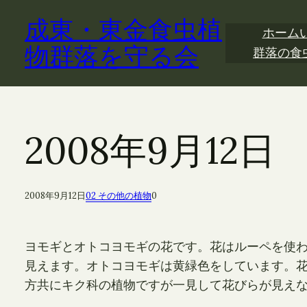
内
成東・東金食虫植
容
ホーム
を
物群落を守る会
群落の食
ス
キ
ッ
プ
2008年9月12
2008年9月12日
02 その他の植物
0
ヨモギとオトコヨモギの花です。花はルーペを使
見えます。オトコヨモギは黄緑色をしています。花
方共にキク科の植物ですが一見して花びらが見え