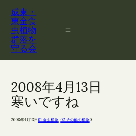
内
成東・
容
を
東金食
ス
虫植物
キ
群落を
ッ
守る会
プ
2008年4月13日
寒いですね
2008年4月13日
01 食虫植物
, 
02 その他の植物
0